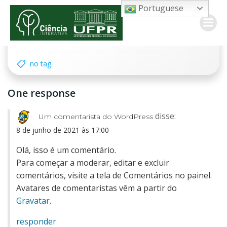
by
|
on
junho 8, 2021
Pular
Portuguese
para
Em construção
o
conteúdo
no tag
One response
disse:
Um comentarista do WordPress
8 de junho de 2021 às 17:00
Olá, isso é um comentário.
Para começar a moderar, editar e excluir
comentários, visite a tela de Comentários no painel.
Avatares de comentaristas vêm a partir do
Gravatar
.
responder