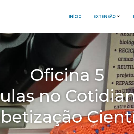
INÍCIO
EXTENSÃO
Oficina 5
ulas no Cotidia
abetização Cientí